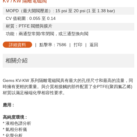
KV / KW 隔離電磁閥
MOPD
（最大開閥壓差）
: 15 psi
至
20 psi (1
至
1.38 bar)
CV
值範圍
: 0.055
至
0.14
材質：
PTFE
閥體與膜片
功能：兩通型常開
/
常閉閥，或三通型換向閥
詳細資料
|
點擊率：7586
|
打印
|
返回
相關介紹
Gems KV-KW
系列隔離電磁閥具有最大的孔徑尺寸和最高的流量，同
時擁有更輕的重量。與介質相接觸的部件配置了全
PTFE(
聚四氟乙烯
)
材質以滿足極端化學相容性要求。
應用
:
高純度環境 :
* 液相色譜分析
* 氣相分析儀
* 化學分析