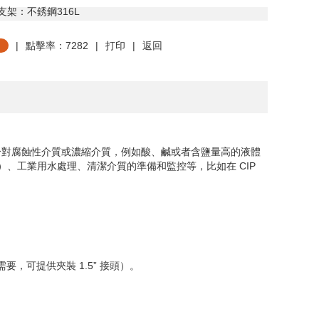
支架：不銹鋼
316L
|
點擊率：7282
|
打印
|
返回
合對腐蝕性介質或濃縮介質，例如酸、鹹或者含鹽量高的液體
）、工業用水處理、清潔介質的準備和監控等，比如在
CIP
需要，可提供夾裝
1.5
”
接頭）。