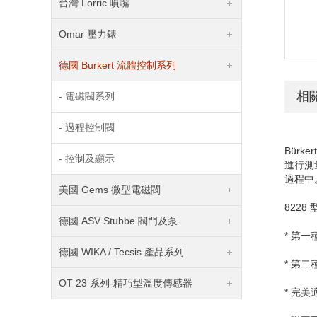
台灣 Lorric 噴嘴
Omar 壓力錶
德國 Burkert 流體控制系列
相
- 電磁閥系列
- 過程控制閥
Bürker
- 控制及顯示
進行測
過程中
美國 Gems 微型電磁閥
8228
德國 ASV Stubbe 閥門及泵
* 第
德國 WIKA / Tecsis 產品系列
* 第二
OT 23 系列-精巧型溫度傳感器
* 完