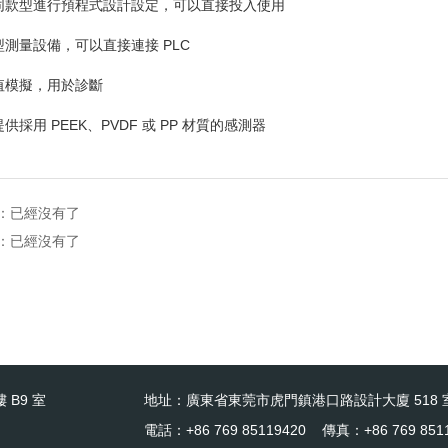
不同款型進行預程式設計設定，可以直接投入使用
湊型測量設備，可以直接連接
PLC
程值模擬，用於診斷
以提供採用
PEEK
、
PVDF
或
PP
材質的感測器
：已經沒有了
：已經沒有了
 B9 室
地址：廣東省東莞市虎門鎮港口路設計大廈 518 
電話：+86 769 85119420 傳真：+86 769 851