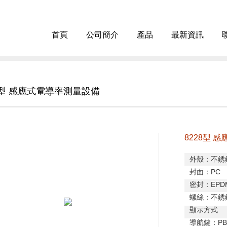
首頁
公司簡介
產品
最新資訊
8型 感應式電導率測量設備
8228型 
外殼：不銹
封面：
PC
密封：
EPD
螺絲：不銹
顯示方式
導航鍵：
PB