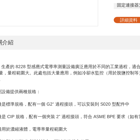
固定連接器
詳細資料
關介紹
t
生產的
8228
型感應式電導率測量設備廣泛應用於不同的工業過程，適
量，量程範圍大。此處包括大量應用，例如冷卻水監控（用於脫鹽控制等
。
型設備提供兩種規格：
一種是標準規格，配有一個
G2
“
過程接頭，可以安裝到
S020
型配件中
種是
CIP
規格，配有一個夾裝
2
”
過程接頭，符合
ASME BPE
要求（如有
美適用於濃縮液體，電導率量程範圍大