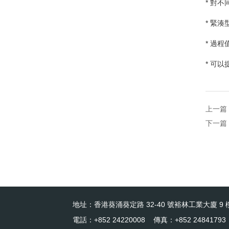
* 對
* 緊
* 過
* 可
上一篇
下一篇
地址：香港葵涌葵定路 32-40 號裕林工業大廈 9 樓
電話：+852 24220008 傳真：+852 24841793