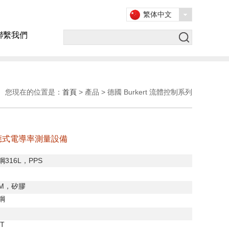
繁体中文
聯繫我們
您現在的位置是：
首頁
> 產品 > 德國 Burkert 流體控制系列
感應式電導率測量設備
鋼
316L
，
PPS
M
，矽膠
鋼
T