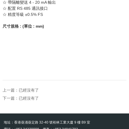
☆
帶隔離變送
4 - 20 mA
輸出
☆
配置
RS 485
通訊接口
☆
精度等級
±
0.5% FS
尺寸規格
: (
單位
: mm)
上一篇：已經沒有了
下一篇：已經沒有了
地址：香港葵涌葵定路 32-40 號裕林工業大廈 9 樓 B9 室