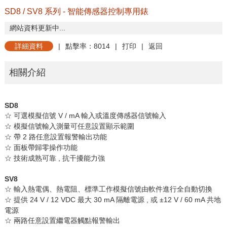
SD8 / SV8 系列 - 智能傳感器控制專用錶
網站資料更新中...
詳細資料
|
點擊率：8014
|
打印
|
返回
相關介紹
SD8
☆
可選模擬信號
V / mA
輸入或溫度傳感器信號輸入
☆
模擬信號輸入測量可任意設置顯示範圍
☆
帶
2
路任意設置報警輸出功能
☆
面板帶歸零操作功能
☆
技術成熟可靠
,
抗干擾能力強
SV8
☆
輸入熱電偶、熱電阻、標準工作模擬信號由軟件進行全自動切換
☆
提供
24 V / 12 VDC
最大
30 mA
隔離電源
,
或
±
12 V / 60 mA
共地
電源
☆
兩路任意設置繼電器觸點報警輸出