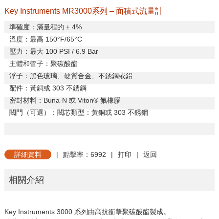
Key Instruments MR3000系列 – 面積式流量計
準確度：滿量程的 ± 4%
溫度：最高 150°F/65°C
壓力：最大 100 PSI / 6.9 Bar
主體和管子：聚碳酸酯
浮子：黑色玻璃、硬質合金、不銹鋼或鋁
配件：黃銅或 303 不銹鋼
密封材料：Buna-N 或 Viton® 氟橡膠
閥門（可選）：閥芯類型：黃銅或 303 不銹鋼
詳細資料
|
點擊率：6992
|
打印
|
返回
相關介紹
Key Instruments 3000 系列由高抗衝擊聚碳酸酯製成。