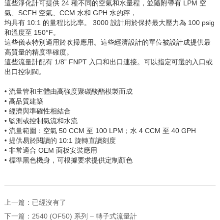
這些淨化計可提供 24 種不同的空氣和水量程，並隨附帶有 LPM 空
氣、SCFH 空氣、CCM 水和 GPH 水的秤，
均具有 10:1 的量程比比率。 3000 設計用於保持最大壓力為 100 psig
和溫度至 150°F。
這些儀表特別適用於吹掃應用。這些經濟設計的單位被設計成提供最
高質量的精度準確度。
這些流量計配有 1/8” FNPT 入口和出口連接。可以指定可選的入口或
出口控制閥。
• 流量管和主體由高強度聚碳酸酯模製而成
• 高品質建築
• 經濟與準確性相結合
• 監測或控制氣流和水流
• 流量範圍：空氣 50 CCM 至 100 LPM；水 4 CCM 至 40 GPH
• 提供易於閱讀的 10:1 旋轉直讀刻度
• 非常適合 OEM 面板安裝應用
• 標準黑色機身，可根據要求提供定制顏色
上一篇：已經沒有了
下一篇：
2540 (OF50) 系列 – 轉子式流量計