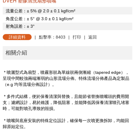
DVEH 塑膠清洗扇形噴嘴
流量公差：±
5% @ 2.0
±
0.1 kgf/cm
²
角度公差：±
5
°
@ 3.0
±
0.1 kgf/cm
²
射角誤差：±
3
°
詳細資料
|
點擊率：8403
|
打印
|
返回
相關介紹
* 噴灑型式為扇型，噴霧形狀為單線狀兩側漸縮（
tapered edge
），
呈現中間較強兩端漸弱的山形流場分佈。特殊流場分佈產品為定製品
（
e.g
均等流場分佈設計）。
* 多件式結構，便於保養清潔與替換，且能節省替換噴嘴頭的費用開
支；濾網設計，易於維護，降低阻塞，並能降低因保養清潔噴孔堵塞
時，可能對噴孔導致的毀損。
* 噴嘴與底座安裝的特殊定位設計，確保每一次噴更換拆卸，均能回
歸原始定位。