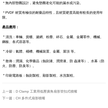
* 無內部墊圈設計，避免墊圈老化可能的漏水或污染。
* PVDF
材質有極佳的耐藥品特性，且材質硬度高能有較長的使用年
限。
產品應用：
*
清洗：車輛、貨櫃、濾網、粉塵、碎石、金屬、金屬零件、機械、
鋼板、各式容器等。
*
冷卻：氣體、桶槽、機械裝置、金屬、屋頂
等。
*
散佈：潤濕、化學藥品（蝕刻液、潤滑液、防
蟲液等）、水幕（防
火、防塵、防臭等）。
*
印刷電路板：蝕刻製程、顯影製程、水洗製程。
上一篇：
D Clamp 工業用低壓廣角扇形管扣式噴嘴
下一篇：
CH 多件式扇形噴嘴