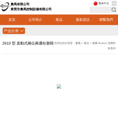
繁体中文
奧馬有限公司
東莞市奧馬控制設備有限公司
首頁
公司簡介
產品
最新資訊
聯繫我們
产品分类
2610 型 直動式兩位兩通柱塞閥
您現在的位置是：
首頁
> 產品 > 德國 Burkert 流體控
制系列