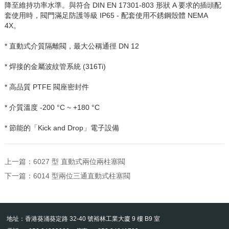
降至維持功率水準。與符合
DIN EN 17301-803
形狀
A
要求的插頭配
套使用時，閥門滿足防護等級
IP65 -
配套使用不銹鋼殼體
NEMA
4X
。
* 直動式介質隔離閥，最大公稱通徑
DN 12
* 焊接的金屬波紋管系統
(316Ti)
* 高品質
PTFE
閥座密封件
* 介質溫度
-200
°
C ~ +180
°
C
* 節能的「
Kick and Drop
」電子設備
上一篇：
6027 型 直動式兩位兩柱塞閥
下一篇：
6014 型兩位三通直動式柱塞閥
地址：香港葵涌葵定路 32-40 號裕林工業大廈 9 樓 B9 室