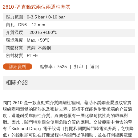
2610 型 直動式兩位兩通柱塞閥
壓力範圍
: 0-3.5 bar / 0-10 bar
內孔
: DN6 – 12 mm
介質溫度
: - 200 to +
180
℃
環境溫度
: Max. +
50
℃
閥體材質
:
黃銅
,
不銹鋼
密封材質
: PTFE
詳細資料
|
點擊率：7525
|
打印
|
返回
相關介紹
閥門
2610
是一款直動式介質隔離柱塞閥。藉助不銹鋼金屬波紋管實
現線圈和殼體的隔熱以及密封去耦，這樣不僅能夠耐
受極端的介質溫
度，還能耐受腐蝕性介質。線圈包覆有一層化學耐抗性高的環氧樹
脂。因此，閥門特別適合使用危險介質的應用。交貨範圍中包含的帶
有「
Kick and Drop
」電子設備（打開和關閉閥門時電流升高，之後降
低）的控制頭可以在打開過程中為閥門提供輔助，並在打開後將電流