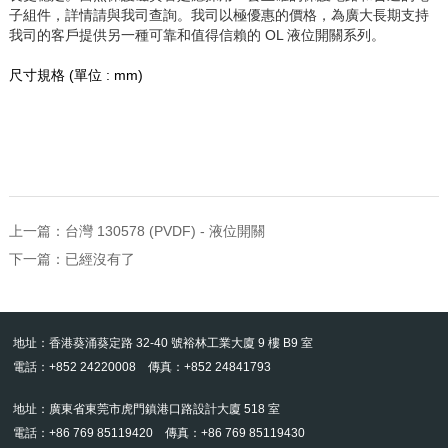
子組件，詳情請與我司查詢。我司以極優惠的價格，為廣大長期支持
我司的客戶提供另一種可靠和值得信賴的 OL 液位開關系列。
尺寸規格
(
單位
: mm)
上一篇：
台灣 130578 (PVDF) - 液位開關
下一篇：已經沒有了
地址：香港葵涌葵定路 32-40 號裕林工業大廈 9 樓 B9 室
電話：+852 24220008 傳真：+852 24841793
地址：廣東省東莞市虎門鎮港口路設計大廈 518 室
電話：+86 769 85119420 傳真：+86 769 85119430