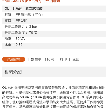
台灣 138578 (PP 空心) - 液位開關
OL - 3
系列，直立式安裝
材質：
PP
聚丙烯（空心）
接口：
PF 1/8
”
最高工作壓力：
3 bar
最高工作溫度：
70
℃
功率：
50 VA
比重：
0.52
詳細資料
|
點擊率：11076
|
打印
|
返回
相關介紹
OL 系列採用美國或英國優質磁簧管所製造，具備高穩定性和堅固耐用
的特質。可提供空心或實心兩種浮球，適用於不同場合使用。採用最
高電功率為 50 VA ( 10 VA 也可提供 ) 的磁簧管作為 OL 系列的核心
組件，使它抵御電壓或電流沖擊的能力大大提高，更使其工作壽命更
長更穩定。當然保護磁簧管是應採用一套正確的保護電路和合適的電