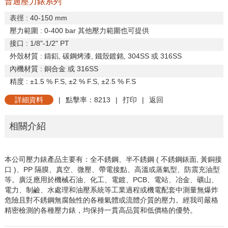
普通壓力錶系列
表徑
: 40-150 mm
壓力範圍
: 0-400 bar
其他壓力範圍也可提供
接口
: 1/8"-1/2" PT
外殼材質
:
鑄鋁
,
碳鋼烤漆
,
鐵殼鍍銘
, 304SS
或
316SS
內機材質
:
銅合金
或
316SS
精度
:
±
1.5 % F.S,
±
2 % F.S,
±
2.5 % F.S
詳細資料
|
點擊率：8213
|
打印
|
返回
相關介紹
本公司壓力錶產品主要有：全不銹鋼、半不銹鋼
(
不銹鋼錶面
,
黃
銅接
口
)
、
PP
隔膜、真空、微壓、帶電接點、高溫或蒸氣型、防
震充油型
等。廣泛應用於機械石油、化工、電鍍、
PCB
、電站、
冶金、礦山、
電力、制鹼、水處理和油壓系統等工業過程或機電
配套中測量無爆炸
危險且對不銹鋼無腐蝕性的各種氣體或流體介
質的壓力。經我司嚴格
精密檢測的各種壓力錶，均保持一貫高品
質和低價格的優勢。