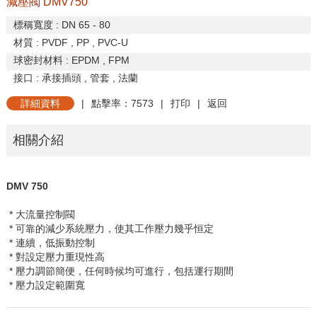
減壓閥 DMV750
標稱寬度
: DN 65 - 80
材質
: PVDF , PP , PVC-U
球密封材料
: EPDM , FPM
接口
:
承接插頭
,
管套
,
法蘭
詳細資料
|
點擊率：7573
|
打印
|
返回
相關介紹
DMV 750
* 大流量控制閥
* 可靠的減少系統壓力，使其工作壓力幾乎恒定
* 連續，低振動控制
* 對設定壓力重現性高
* 壓力調節簡便，任何時候均可進行，包括運行期間
* 壓力設定範圍寬