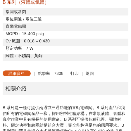
B 系列（液體或氣體）
常開或常閉
兩位兩通
/
兩位三通
直動電磁閥
MOPD
：
15-400 psig
C
v
範圍：
0.018 – 0.430
額定功率：
7 W
閥體：不銹鋼、黃銅
詳細資料
|
點擊率：7308
|
打印
|
返回
相關介紹
B
系列是一種可提供兩通或三通功能的直動電磁閥。
B
系列產品和我
們所有的電磁閥産品一樣，採用密封柱塞結構，在常規液體、氣體和
真空作業中具有極長的使用壽命。
B
系列可提供各種孔徑、閥體材
料、額定功率和線圈結構組合方案，完全能夠滿足您的應用要求。
B
系列電磁閥非常適合大多數流量係數
C
v
在
0.018
至
0.430
的常規應