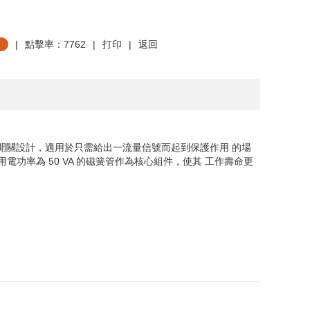
|
點擊率：7762
|
打印
|
返回
開關設計，適用於只需給出一流量信號而起到保護作用
的場
用電功率為
50 VA
的磁簧管作為核心組件，使其
工作壽命更