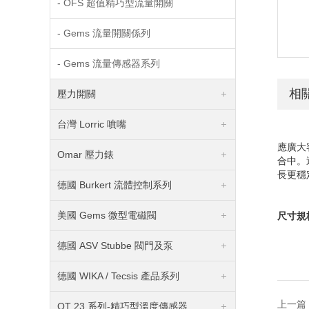
- OFS 超值精巧型流量開關
- Gems 流量開關係列
- Gems 流量傳感器系列
相
壓力開關
台灣 Lorric 噴嘴
應廣大
Omar 壓力錶
合中。
長更穩
德國 Burkert 流體控制系列
美國 Gems 微型電磁閥
尺寸規
德國 ASV Stubbe 閥門及泵
德國 WIKA / Tecsis 產品系列
上一篇
OT 23 系列-精巧型溫度傳感器