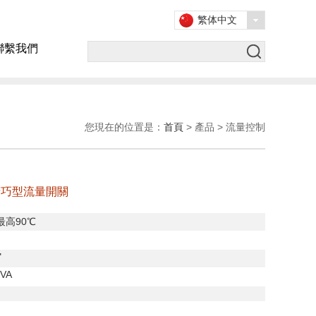
繁体中文
聯繫我們
您現在的位置是：
首頁
> 產品 > 流量控制
精巧型流量開關
最高
90
℃
"
 VA