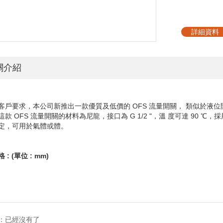
詳細資料
關介紹
客戶要求，本公司新推出一款優質及低價的
OFS
流量開關，
類似於液位
這款
OFS
流量開關的材料為尼龍，接口為
G 1/2 "
，溫
度可達
90
℃，採
定，可用於氣體或體。
格
: (
單位
: mm)
：已經沒有了