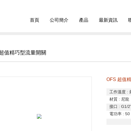
首頁
公司簡介
產品
最新資訊
S 超值精巧型流量開關
OFS 超值
工作溫度
:
材質
:
尼龍
接口
: G1/2
電功率
: 50