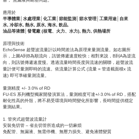
應用於
半導體業│水處理業│化工業│節能監測│節水管理│工業用途│自來
水
,
冷卻水
,
熱水
,
原水
,
海水
,
飲品
,
油品等液體│發電廠
(
核電、火力、水力
),
熱力
,
供熱場所
原理與技術
EchoSense 超聲波流量計以時間差法為原理來量測流量。如右圖所
示，上圖A到B為順流向，訊號傳遞速度較快；相對來說，
B到A為逆流
向，則訊號傳遞速度慢。透過流量時間長度與流速的關聯，超聲波流
量計便可量測即時的流速。依流量計算公式 (流量 = 管道截面積x 流
速) 即可準確量測流量。
量測精度 +/- 3.0% of RD
FU-ES 系列機型獨家開發演算法，量測精度可達+/-3.0% of RD，搭配
耐化性高的外殼，將不易受環境與時間變化所影響，長時間提供穩定
量測結果。
1. 管夾式超聲波流量計
安裝免切管
–
省去切管所造成的一切麻煩
免配管、無漏液、無需停機、無壓力損失、避免液體變質