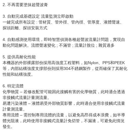
2. 不再需要塗抹超聲波膏
3. 自動完成基礎設定 流量監測立即啟動
一鍵完成所有設定 : 管材質、管外徑、管內徑、管厚度、液體聲速、
探頭距離、探頭安裝方式
4. 自動感測使用環境，即時智慧偵測各種超聲波流量計問題，實現自
動化問題解決。流體聲速變化 ; 不滿管 ; 流量計脫位 ; 雜質過多
5. 提供高耐化性能
本機器的外部裸露部份採用高強度工程塑料，如Nylon、PPS和PEEK
等，內部結構強度支撐部份則採用304不銹鋼製作，從而確保了其耐化
性能和結構強度。
6. 特定流體
化學物質
–
若修改配管可能因此接觸有害的化學物質，此時適合透過
非接觸式流量計量測流量。
易遭污染液體
–
液體易受外部物質影響，此時適合使用非接觸式流量
計量測流量。
專用流體
–
需控制專用流體的流量，以避免高昂得成本浪費，如半導
體光阻液，此時使用非接觸式流量計免切管，不漏液，可避免此情況
發生。