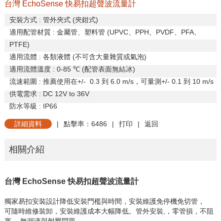
台灣 EchoSense 快易扣超聲波流量計
安裝方式
:
管外夾式
(
夾鉗式
)
適用配管材質
:
金屬管、塑料管
(UPVC
、
PPH
、
PVDF
、
PFA
、
PTFE)
適用流體
:
各類液體
(
不可含大量雜質或氣泡
)
適用流體溫度
: 0-85
℃
(
配管表面無結冰
)
流速範圍
:
推薦使用在
+/- 0.3
到
6.0 m/s
，可量測
+/- 0.1
到
10 m/s
供電需求
: DC 12V to 36V
防水等級
: IP66
詳細資料
|
點擊率：6486
|
打印
|
返回
相關介紹
台灣 EchoSense 快易扣超聲波流量計
獨家易扣安裝設計降低安裝門檻與時間，安裝維護免停機免切管，
可隨時維修裝卸，安裝維護成本大幅降低。管外安裝,，零管損，不阻
塞， 無漏液與耐壓問題。