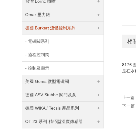
台灣 Lorric 噴嘴
Omar 壓力錶
德國 Burkert 流體控制系列
相
- 電磁閥系列
- 過程控制閥
8176
- 控制及顯示
是在水
美國 Gems 微型電磁閥
德國 ASV Stubbe 閥門及泵
上一篇
下一篇
德國 WIKA / Tecsis 產品系列
OT 23 系列-精巧型溫度傳感器