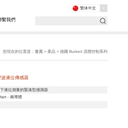
繁体中文
聯繫我們
您現在的位置是：
首頁
> 產品 > 德國 Burkert 流體控制系列
超聲波液位傳感器
下液位測量的緊湊型感測器
Hart -
兩導體