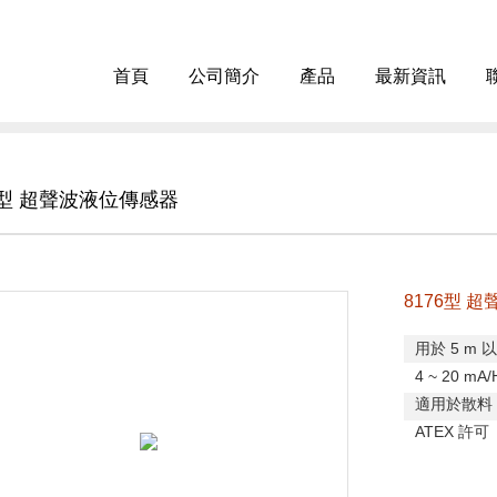
首頁
公司簡介
產品
最新資訊
6型 超聲波液位傳感器
8176型 
用於
5 m
以
4 ~ 20 mA/
適用於散料
ATEX
許可