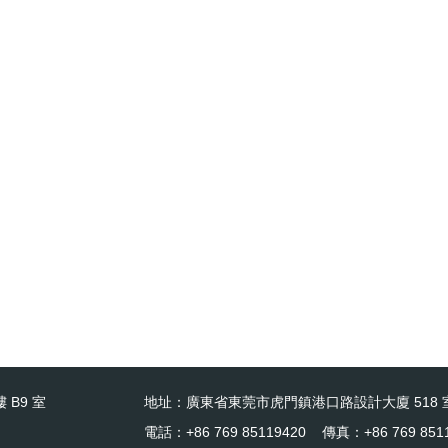
 B9 室
地址：廣東省東莞市虎門鎮港口路設計大廈 518 
電話：+86 769 85119420 傳真：+86 769 851