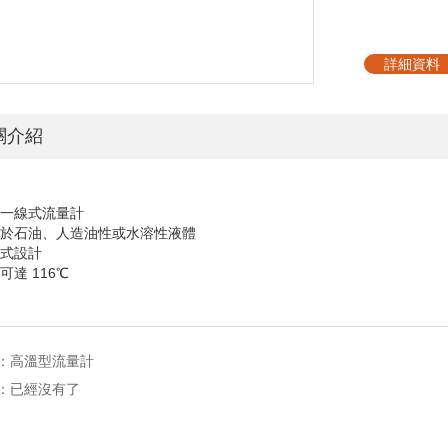
詳細資料
關介紹
觀一線式流量計
用於石油、人造油性或水溶性液體
外式設計
可達 116℃
：
高溫型流量計
：已經沒有了