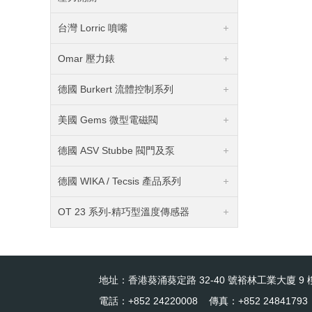
台灣 Lorric 噴嘴
Omar 壓力錶
德國 Burkert 流體控制系列
美國 Gems 微型電磁閥
德國 ASV Stubbe 閥門及泵
德國 WIKA / Tecsis 產品系列
OT 23 系列-精巧型溫度傳感器
地址：香港葵涌葵定路 32-40 號裕林工業大廈 9 樓
電話：+852 24220008 傳真：+852 24841793