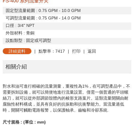
FS-400 系列流量开关
固定型流量範圍
: 0.75 GPM - 10.0 GPM
可調型流量範圍
: 0.75 GPM - 14.0 GPM
口徑
: 3/4" NPT
外殼材料
:
青銅
設點類型
:
固定或可調型
詳細資料
|
點擊率：7417
|
打印
|
返回
相關介紹
對水和油可進行精確的流量測量，重複性為
1%
，在可調型產品中，不
需要拆卸設備，就可以簡便地進行流量設置。僅需一個普通的平頭螺
絲刀，就可以從外部調節殼體內的梭形支路葉片。這類流量開關由耐
腐蝕性材料構成，並具有良好的抗振動和抗衝擊能力。當流量過低
時，開關可觸動電路報警，以保護軸承、齒輪和冷卻系統
.
尺寸規格
: (
單位
: mm)