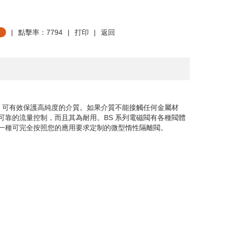
|
點擊率：7794
|
打印
|
返回
，可有效保護高純度的介質。如果介質不能接觸任何金屬材
可靠的流量控制，而且其為耐用。
BS
系列電磁閥有各種閥體
一種可完全按照您的應用要求定制的微型惰性隔離閥。