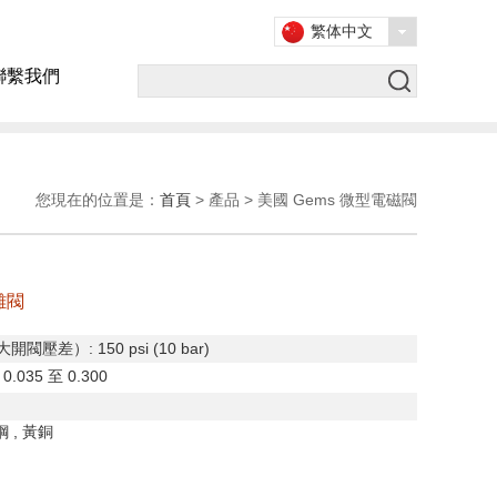
繁体中文
聯繫我們
您現在的位置是：
首頁
> 產品 > 美國 Gems 微型電磁閥
離閥
大開閥壓差）
: 150 psi (10 bar)
: 0.035
至
0.300
鋼
,
黃銅