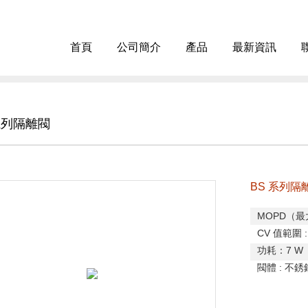
首頁
公司簡介
產品
最新資訊
系列隔離閥
BS 系列隔
MOPD
（最
CV
值範圍
功耗
：
7 W
閥體
:
不銹