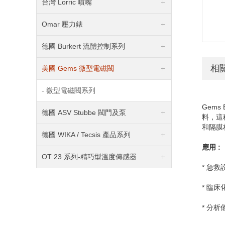
台灣 Lorric 噴嘴
Omar 壓力錶
德國 Burkert 流體控制系列
相
美國 Gems 微型電磁閥
- 微型電磁閥系列
Gems 
德國 ASV Stubbe 閥門及泵
料，這
和隔膜
德國 WIKA / Tecsis 產品系列
應用
:
OT 23 系列-精巧型溫度傳感器
* 急救
* 臨
* 分析