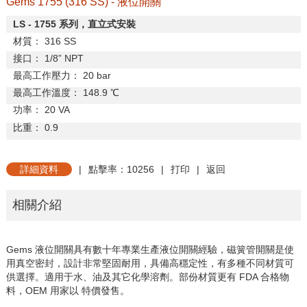
Gems 1755 (316 SS) - 液位開關
LS - 1755
系列，直立式安裝
材質：
316 SS
接口：
1/8
”
NPT
最高工作壓力：
20 bar
最高工作溫度：
148.9
℃
功率：
20 VA
比重：
0.9
詳細資料
|
點擊率：10256
|
打印
|
返回
相關介紹
Gems 液位開關具有數十年專業生產液位開關經驗，磁簧管開關是使
用真空密封，設計非常堅固耐用，具備高穩定性，有多種不同材質可
供選擇。適用于水、油及其它化學溶劑。部份材質更有 FDA 合格物
料，OEM 用家以 特價發售。