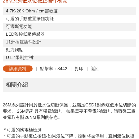
26M系列低水位截止插件模塊
4.7K-26K Ohm / cm
靈敏度
可選的手動重置按鈕功能
可選斷電功能
LED
監控低壓傳感器
11
針插座插件設計
動力觸點
U.L.
“限制控制”
詳細資料
|
點擊率：8442
|
打印
|
返回
相關介紹
26M
系列設計用於低水位切斷保護，並滿足
CSD1
對鍋爐低水位切斷的
要求。
26M
系列具有帶電觸點。
如果需要不帶電的觸點，請聯繫工廠
並索取有關
26NM
系列的信息。
* 可選的髒電極檢測
* 可選的手動復位按鈕
-
如果液位下降，控制將被停用，直到液位恢復