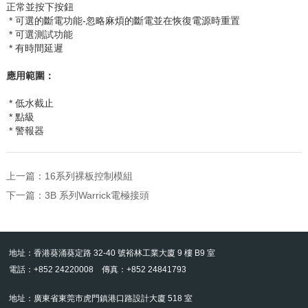
正常並按下按鈕
* 可選的斷電功能
-
忽略麻煩的斷電並在恢復電源時重置
* 可選測試功能
* 有時間延遲
應用範圍：
* 低水截止
* 點級
* 警報器
上一篇：
16系列裸板控制模組
下一篇：
3B 系列Warrick電極接頭
地址：香港葵涌葵定路 32-40 號裕林工業大廈 9 樓 B9 室
電話：+852 24220008 傳真：+852 24841793
地址：廣東省東莞市虎門鎮港口路設計大廈 518 室