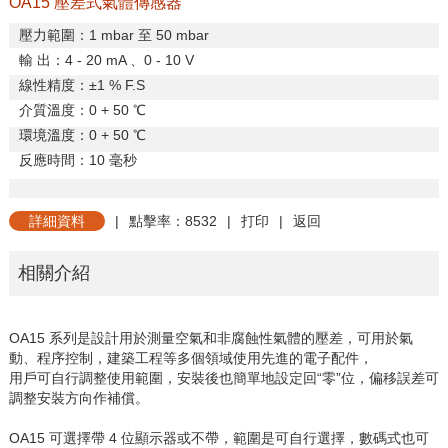
OA15 壓差式氣體傳感器
壓力範圍：
1 mbar
至
50 mbar
輸
出：
4 - 20 mA
、
0 - 10 V
線性精度：±
1 % F.S
介質溫度：
0 + 50
℃
環境溫度：
0 + 50
℃
反應時間：
10
毫秒
詳細資料
|
點擊率：8532
|
打印
|
返回
相關介紹
OA15 系列是設計用於測量空氣和非腐蝕性氣體的壓差，可用於氣
動、程序控制，建築工程等多個領域使用先進的電子配件，
用戶可自行調整使用範圍，安裝後也簡單地設定回“零”位，偏移誤差可
調整安裝方向作補償。
OA15 可選擇帶 4 位顯示器或不帶，範圍是可自行選擇，數碼式也可