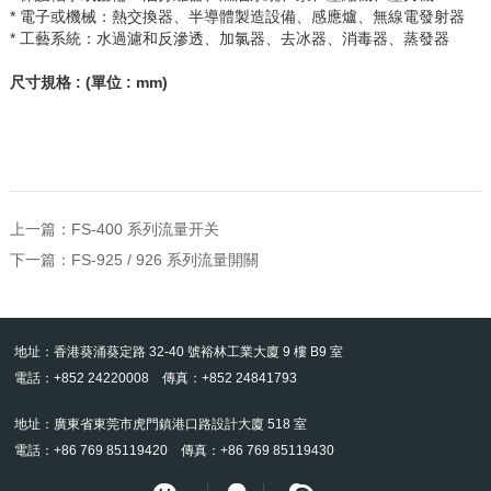
* 電子或機械：熱交換器、半導體製造設備、感應爐、無線電發射器
* 工藝系統：水過濾和反滲透、加氯器、去冰器、消毒器、蒸發器
尺寸規格
: (
單位
: mm)
上一篇：
FS-400 系列流量开关
下一篇：
FS-925 / 926 系列流量開關
地址：香港葵涌葵定路 32-40 號裕林工業大廈 9 樓 B9 室
電話：+852 24220008 傳真：+852 24841793
地址：廣東省東莞市虎門鎮港口路設計大廈 518 室
電話：+86 769 85119420 傳真：+86 769 85119430