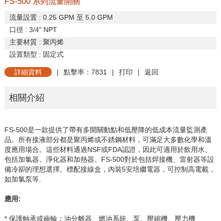
FS-500 系列流量開關
流量設置
: 0.25 GPM
至
5.0 GPM
口徑
: 3/4" NPT
主要材質
:
聚丙烯
設置類型
:
固定式
詳細資料
|
點擊率：7831
|
打印
|
返回
相關介紹
FS-500
是一款提供了帶有多開關動點和低壓降的低成本流量監測產
品。所有接液部分都是聚丙烯或不銹鋼材料，可滿足大多數化學和溫
度應用場合。這些材料通過
NSF
或
FDA
認證，因此可適用於飲用水、
包括加氯器、淨化器和加熱器。
FS-500
對於包括焊接機、雷射器等設
備冷卻的理想選擇。標配接線盒，內裝
5
安培繼電器，可控制高電載，
如加氯泵等
.
應用
:
* 保護軸承或齒輪：油分離器、燃油系統、泵、壓縮機、壓力機