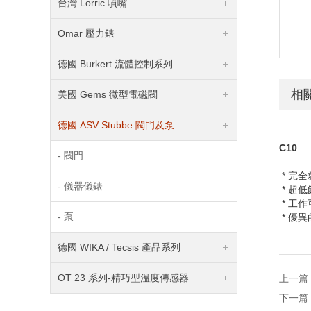
台灣 Lorric 噴嘴
Omar 壓力錶
德國 Burkert 流體控制系列
相
美國 Gems 微型電磁閥
德國 ASV Stubbe 閥門及泵
C10
- 閥門
* 完
- 儀器儀錶
* 超
* 工
- 泵
* 優
德國 WIKA / Tecsis 產品系列
OT 23 系列-精巧型溫度傳感器
上一篇
下一篇