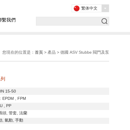
繁体中文
聯繫我們
您現在的位置是：
首頁
> 產品 > 德國 ASV Stubbe 閥門及泵
系列
DN 15-50
: EPDM , FPM
U , PP
插頭
,
管套
,
法蘭
動
,
氣動
,
手動