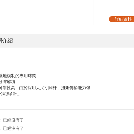
詳細資料
關介紹
全就地模制的專用球閥
低餘隙容積
作可靠性高
-
由於採用大尺寸閥杆，扭矩傳輸能力強
異的流動特性
：已經沒有了
：已經沒有了