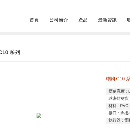
首頁
公司簡介
產品
最新資訊
C10 系列
球閥 C10 
標稱寬度
: 
球密封材質
材料
: PVC-
接口
:
承接
執行器
:
電