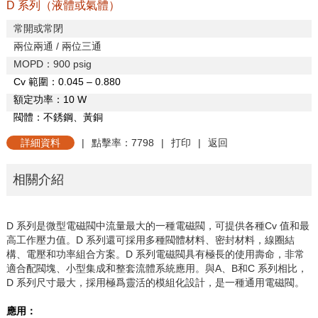
D 系列（液體或氣體）
常開或常閉
兩位兩通
/
兩位三通
MOPD
：
900 psig
C
v
範圍：
0.045 – 0.880
額定功率：
10 W
閥體：不銹鋼、黃銅
詳細資料
|
點擊率：7798
|
打印
|
返回
相關介紹
D
系列是微型電磁閥中流量最大的一種電磁閥，可提供各種
C
v
值和最
高工作壓力值。
D
系列還可採用多種閥體材料、密封材料，線圈結
構、電壓和功率組合方案。
D
系列電磁閥具有極長的使用壽命，非常
適合配閥塊、小型集成和整套流體系統應用。與
A
、
B
和
C
系列相比，
D
系列尺寸最大，採用極爲靈活的模組化設計，是一種通用電磁閥。
應用：