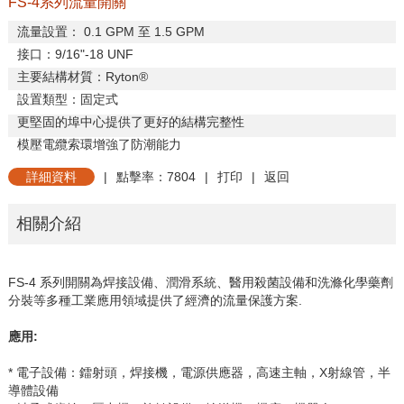
FS-4系列流量開關
流量設置：
0.1 GPM
至
1.5 GPM
接口：
9/16"-18 UNF
主要結構材質：
Ryton®
設置類型：固定式
更堅固的埠中心提供了更好的結構完整性
模壓電纜索環增強了防潮能力
詳細資料
|
點擊率：7804
|
打印
|
返回
相關介紹
FS-4
系列開關為焊接設備、潤滑系統、醫用殺菌設備和洗滌化學藥劑
分裝等多種工業應用領域提供了經濟的流量保護方案
.
應用
:
* 電子設備：鐳射頭，焊接機，電源供應器，高速主軸，
X
射線管，半
導體設備