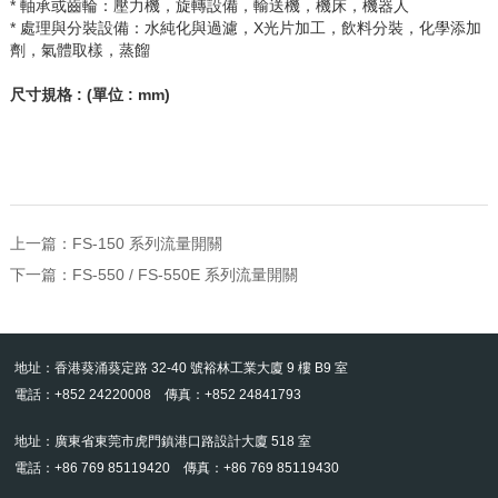
* 軸承或齒輪：壓力機，旋轉設備，輸送機，機床，機器人
* 處理與分裝設備：水純化與過濾，
X
光片加工，飲料分裝，化學添加
劑，氣體取樣，蒸餾
尺寸規格
: (
單位
: mm)
上一篇：
FS-150 系列流量開關
下一篇：
FS-550 / FS-550E 系列流量開關
地址：香港葵涌葵定路 32-40 號裕林工業大廈 9 樓 B9 室
電話：+852 24220008 傳真：+852 24841793
地址：廣東省東莞市虎門鎮港口路設計大廈 518 室
電話：+86 769 85119420 傳真：+86 769 85119430