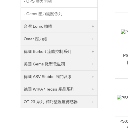
- OPS 壓力開關
- Gems 壓力開關係列
台灣 Lorric 噴嘴
Omar 壓力錶
德國 Burkert 流體控制系列
P
美國 Gems 微型電磁閥
德國 ASV Stubbe 閥門及泵
德國 WIKA / Tecsis 產品系列
OT 23 系列-精巧型溫度傳感器
PS8