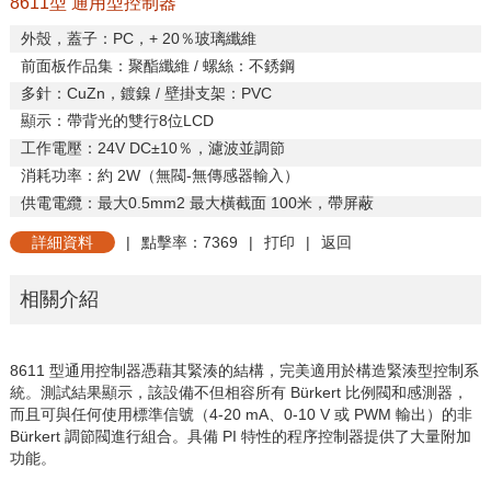
8611型 通用型控制器
外殼，蓋子：
PC
，
+ 20
％玻璃纖維
前面板作品集：聚酯纖維
/
螺絲：不銹鋼
多針：
CuZn
，鍍鎳
/
壁掛支架：
PVC
顯示：帶背光的雙行
8
位
LCD
工作電壓：
24V DC
±
10
％，濾波並調節
消耗功率：約
2W
（無閥
-
無傳感器輸入）
供電電纜：最大
0.5mm2
最大橫截面
100
米，帶屏蔽
詳細資料
|
點擊率：7369
|
打印
|
返回
相關介紹
8611
型通用控制器憑藉其緊湊的結構，完美適用於構造緊湊型控制系
統。測試結果顯示，該設備不但相容所有
Bürkert
比例閥和感測器，
而且可與任何使用標準信號（
4-20 mA
、
0-10 V
或
PWM
輸出）的非
Bürkert
調節閥進行組合。具備
PI
特性的程序控制器提供了大量附加
功能。