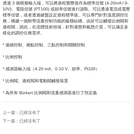
透過
3
個模擬輸入端，可以將過程實際值作為標準信號
(4-20mA / 0-
10V)
、電阻信號
(PT100)
或頻率信號進行讀取。可以透過電流或電壓
標準信號，或者透過鍵盤設定過程標準值。可以專門針對溫度調控任
務，構建一個附帶流量控制功能的級聯結構。由於可以觸發比例閥和
過程閥，因此，在流體技術領域，針對液態和氣態介質，可以滿足多
樣化的調控任務需求。
* 連續控制、兩點控制、三點控制和開關控制
* 比例控制
* 感測器輸入端（
4-20 mA
、
0-10 V
、頻率、
Pt100
）
* 比例閥、過程閥和電動閥觸發裝置
* 為所有
Bürkert
比例閥和流量感測器進行了預定義
上一篇：已經沒有了
下一篇：已經沒有了