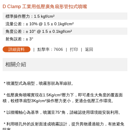
D Clamp 工業用低壓廣角扇形管扣式噴嘴
標準操作壓力：
1.5 kgf/cm
²
流量公差：±
10% @ 1.5
±
0.1kgf/cm
²
角度公差：±
10
°
@ 1.5
±
0.1kgf/cm
²
射角誤差：±
3
°
詳細資料
|
點擊率：7606
|
打印
|
返回
相關介紹
* 噴灑型式為扇型，噴霧形狀為單線狀。
* 低壓廣角噴嘴實現在
1.5Kg/cm
²壓力下，即可產生大角度的覆蓋面
積，較標準扇型
3Kg/cm
²操作壓力更小，更適合低壓工作環境。
* 以噴嘴軸心為基準，噴灑呈
75
°角，請確認使用環境能安裝利用。
* 利用噴孔外的反射面達成噴霧設計，提升異物通過能力，有效避免
阻塞。