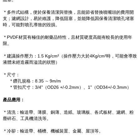
* 多件式結構，便於保養清潔與替換，且能節省替換噴嘴頭的費用開
支；濾網設計，易於維護，降低阻塞，並能降低因保養清潔噴孔堵塞
時，可能對噴孔導致的毀損。
* PVDF
材質有極佳的耐藥品特性，且材質硬度高能有較長的使用年
限。
* 建議操作壓力：
1.5 Kg/cm
²（操作壓力大於
4Kg/cm
²時，可能會導致
液體未經造霧而溢流的狀態）
* 尺寸：
*
鑽孔規格：
8.35 ∼ 9m/m
*
管扣尺寸：
3/4"
（
OD26 +/-0.2mm
）、
1"
（
OD34+/-0.3mm
）
產品應用：
* 清洗：輸送帶、薄膜、銅薄、造紙、玻璃板、各式板材、濾網、粉
塵碎石、工具機清洗等。
* 冷卻：輸送帶、桶槽、機械裝置、金屬、屋頂等。