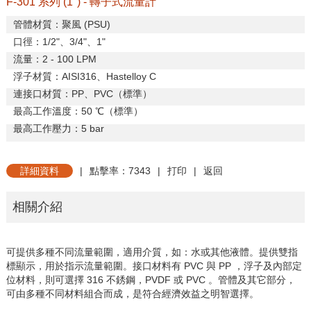
F-301 系列 (1") - 轉子式流量計
管體材質：聚風
(PSU)
口徑：
1/2"
、
3/4"
、
1"
流量：
2 - 100 LPM
浮子材質：
AISI316
、
Hastelloy C
連接口材質：
PP
、
PVC
（標準）
最高工作溫度：
50
℃（標準）
最高工作壓力：
5 bar
詳細資料
|
點擊率：7343
|
打印
|
返回
相關介紹
可提供多種不同流量範圍，適用介質，如：水或其他液體。提供雙指
標顯示，用於指示流量範圍。接口材料有 PVC 與 PP ，浮子及內部定
位材料，則可選擇 316 不銹鋼，PVDF 或 PVC 。管體及其它部分，
可由多種不同材料組合而成，是符合經濟效益之明智選擇。