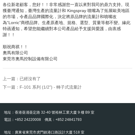
各位新老顧客，您好！！非常感謝您一直以來對我司的鼎力支持。現
獲臺灣通知，臺灣生產的流量計和
Kingspray
噴嘴為了拓展歐美地區
的市場，令產品品牌國際化，決定將原品牌的流量計和噴嘴改
為“
Lorric
”商標品牌。生產原產地、規格、選型、質量等都不變。緣此
特函通知，希望您能繼續對本公司產品給予支援與愛護，由衷感
謝！！
順祝商祺！！
奧馬有限公司
東莞市奧馬控制設備有限公司
上一篇：已經沒有了
下一篇：
F-101 系列 (1/2") - 轉子式流量計
地址：香港葵涌葵定路 32-40 號裕林工業大廈 9 樓 B9 室
電話：+852 24220008 傳真：+852 24841793
地址：廣東省東莞市虎門鎮港口路設計大廈 518 室