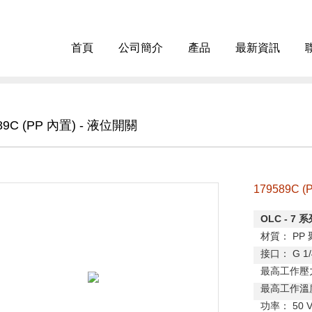
首頁
公司簡介
產品
最新資訊
89C (PP 內置) - 液位開關
179589C 
OLC - 7
系
材質：
PP
接口：
G 1/
最高工作壓
最高工作溫
功率：
50 