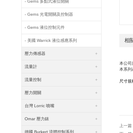
- Gems 多點式液位開關
- Gems 光電開關及控制器
- Gems 液位控制元件
相
- 美國 Warrick 液位感應系列
壓力傳感器
本公司
流量計
本系列
流量控制
尺寸規
壓力開關
台灣 Lorric 噴嘴
Omar 壓力錶
上一篇
德國 Burkert 流體控制系列