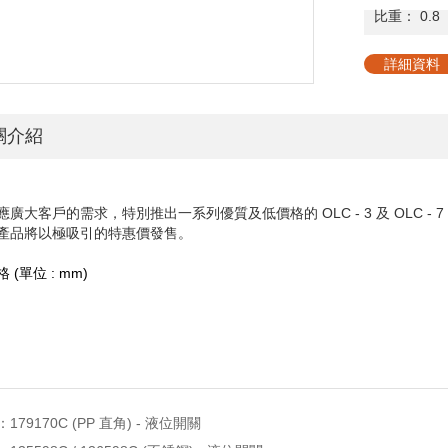
比重：
0.8
詳細資料
關介紹
應廣大客戶的需求，特別推出一系列優質及低價格的 OLC - 3 及 OLC
產品將以極吸引的特惠價發售。
格
(
單位
: mm)
：
179170C (PP 直角) - 液位開關