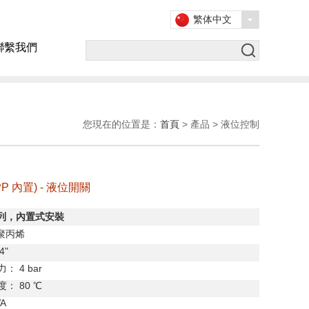
繁体中文
聯繫我們
您現在的位置是：
首頁
> 產品 > 液位控制
(PP 內置) - 液位開關
列，內置式安裝
聚丙烯
4"
力：
4 bar
度：
80
℃
VA