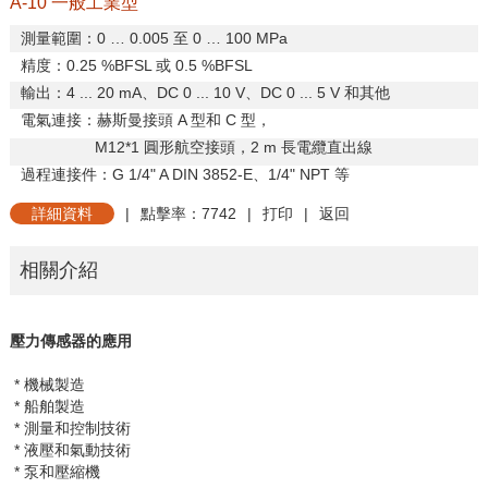
A-10 一般工業型
測量範圍：
0 … 0.005
至
0 … 100 MPa
精度：
0.25 %BFSL
或
0.5 %BFSL
輸出：
4 ... 20 mA
、
DC 0 ... 10 V
、
DC 0 ... 5 V
和其他
電氣連接：赫斯曼接頭
A
型和
C
型，
M12*1
圓形航空接頭，
2 m
長電纜直出線
過程連接件：
G 1/4" A DIN 3852-E
、1/4"
NPT
等
詳細資料
|
點擊率：7742
|
打印
|
返回
相關介紹
壓力傳感
器的應用
* 機械製造
* 船舶製造
* 測量和控制技術
* 液壓和氣動技術
* 泵和壓縮機