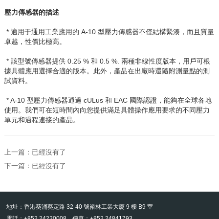
壓力傳感器的描述
* 適用于通用工業應用的
A-10
型壓力傳感器不僅結構緊湊，而且質量
卓越，性價比極高。
* 該型號傳感器提供
0.25 %
和
0.5 %.
兩種非線性度版本，用戶可根
據具體應用選擇合適的版本。此外，產品在出廠時還隨附測量點的測
試資料。
* A-10
型壓力傳感器通過
cULus
和
EAC
國際認證，能夠在全球各地
使用。我們可在短時間內向您提供滿足具體操作應用要求的不同壓力
單元和過程連接的產品。
上一篇：已經沒有了
下一篇：已經沒有了
地址：香港葵涌葵定路 32-40 號裕林工業大廈 9 樓 B9 室
電話：+852 24220008 傳真：+852 24841793