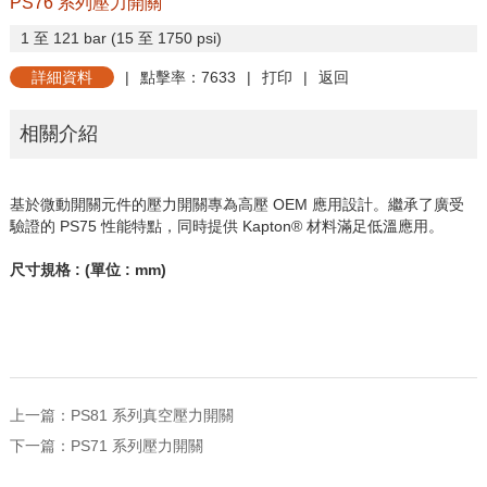
PS76 系列壓力開關
1
至
121 bar (15
至
1750 psi)
詳細資料
|
點擊率：7633
|
打印
|
返回
相關介紹
基於微動開關元件的壓力開關專為高壓
OEM
應用設計。繼承了廣受
驗證的
PS75
性能特點，同時提供
Kapton®
材料滿足低溫應用。
尺寸規格
: (
單位
: mm)
上一篇：
PS81 系列真空壓力開關
下一篇：
PS71 系列壓力開關