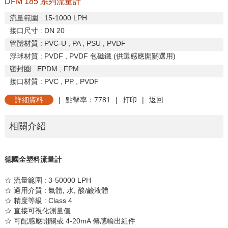
DFM 185 系列流量計
流量範圍
: 1
5-1000
LPH
接口尺寸
: DN 20
管體材質
: PVC-U , PA , PSU , PVDF
浮球材質
: PVDF , PVDF
包磁鐵
(
供選感應開關選用
)
密封圈
: EPDM , FPM
接口材質 : PVC , PP , PVDF
詳細資料
|
點擊率：7781
|
打印
|
返回
相關介紹
德國全塑料流量計
☆ 流量範圍
: 3-50000 LPH
☆ 適用介質
:
氣體
,
水
,
酸
/
鹼液體
☆ 精度等級
: Class 4
☆ 直接可視化測量值
☆ 可配感應開關或
4-20mA
傳感輸出組件