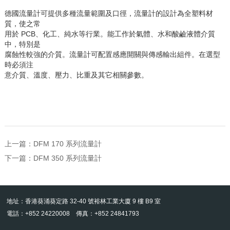
德國流量計可提供多種流量範圍及口徑，流量計的設計為全塑料材
質，使之常
用於
PCB
、化工、純水等行業。能工作於氣體、水和酸鹼液體介質
中，特別是
腐蝕性較強的介質。流量計可配置感應開關與傳感輸出組件。在選型
時必須注
意介質、溫度、壓力、比重及其它相關參數。
上一篇：
DFM 170 系列流量計
下一篇：
DFM 350 系列流量計
地址：香港葵涌葵定路 32-40 號裕林工業大廈 9 樓 B9 室
電話：+852 24220008 傳真：+852 24841793