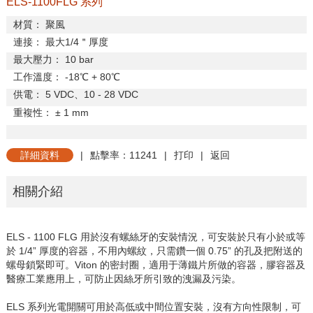
ELS-1100FLG 系列
材質：
聚風
連接：
最大
1/4
＂厚度
最大壓力：
10 bar
工作溫度：
-18
℃
+ 80
℃
供電：
5 VDC
、
10 - 28 VDC
重複性：
±
1 mm
詳細資料
|
點擊率：11241
|
打印
|
返回
相關介紹
ELS - 1100 FLG 用於沒有螺絲牙的安裝情況，可安裝於只有小於或等
於 1/4” 厚度的容器，不用內螺紋，只需鑽一個 0.75” 的孔及把附送的
螺母鎖緊即可。Viton 的密封圈，適用于薄鐵片所做的容器，膠容器及
醫療工業應用上，可防止因絲牙所引致的洩漏及污染。
ELS 系列光電開關可用於高低或中間位置安裝，沒有方向性限制，可