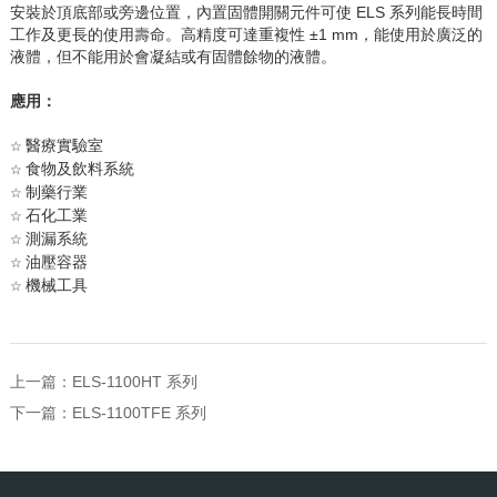
安裝於頂底部或旁邊位置，內置固體開關元件可使 ELS 系列能長時間
工作及更長的使用壽命。高精度可達重複性 ±1 mm，能使用於廣泛的
液體，但不能用於會凝結或有固體餘物的液體。
應用：
醫療實驗室
☆
食物及飲料系統
☆
制藥行業
☆
石化工業
☆
測漏系統
☆
油壓容器
☆
機械工具
☆
上一篇：
ELS-1100HT 系列
下一篇：
ELS-1100TFE 系列