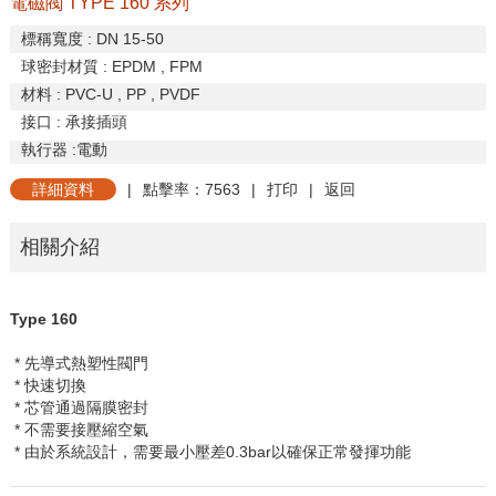
電磁閥 TYPE 160 系列
標稱寬度
: DN 15-50
球密封材質
: EPDM , FPM
材料
: PVC-U , PP , PVDF
接口
:
承接插頭
執行器
:
電動
詳細資料
|
點擊率：7563
|
打印
|
返回
相關介紹
Type 160
* 先導式熱塑性閥門
* 快速切換
* 芯管通過隔膜密封
* 不需要接壓縮空氣
* 由於系統設計，需要最小壓差
0.3bar
以確保正常發揮功能