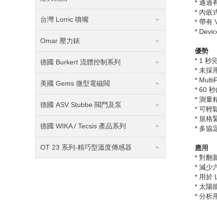
* 通
* 內
台灣 Lorric 噴嘴
* 帶有
* Devi
Omar 壓力錶
優勢
* 1
秒
德國 Burkert 流體控制系列
* 未
* Mult
美國 Gems 微型電磁閥
* 60
秒
* 測
德國 ASV Stubbe 閥門及泵
* 可
* 規
德國 WIKA / Tecsis 產品系列
* 多
OT 23 系列-精巧型溫度傳感器
應用
* 對
* 減少
* 用於
* 太陽
* 分析