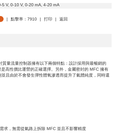
0-5 V, 0-10 V, 0-20 mA, 4-20 mA
|
點擊率：7910
|
打印
|
返回
封質量流量控制器擁有以下兩個特點：設計採用與最暢銷的
對是高性價比運營的正確選擇。另外，金屬密封的
MFC
擁有
制並且由於不會發生彈性體氧滲透而提升了氣體純度，同時還
需求，無需從氣路上拆除
MFC
並且不影響精度