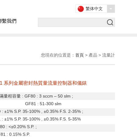
繁体中文
聯繫我們
您現在的位置是：
首頁
> 產品 > 流量計
 GF81 系列金屬密封熱質量流量控制器和儀錶
滿量程容量
: GF80 : 3 sccm – 50 slm ;
 : 51-300 slm
 :
±
1% S.P. 35-100% ,
±
0.35% F.S. 2-35% ;
:
±
1% S.P. 35-100% ,
±
0.35% F.S. 5-35%
80 : <
±
0.20% S.P. ;
0.15% S.P.