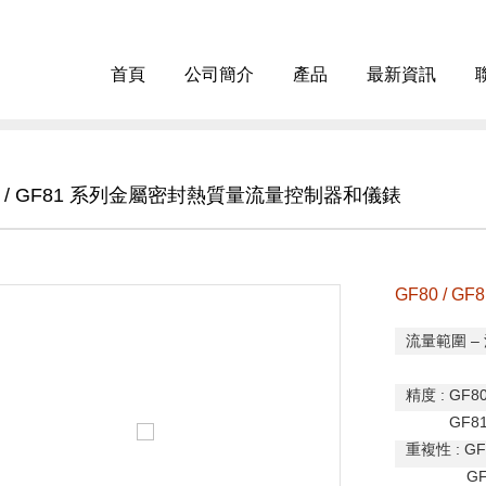
首頁
公司簡介
產品
最新資訊
0 / GF81 系列金屬密封熱質量流量控制器和儀錶
GF80 /
流量範圍
–
GF81
精度
: GF80
GF81 
重複性
: GF
GF81 : 