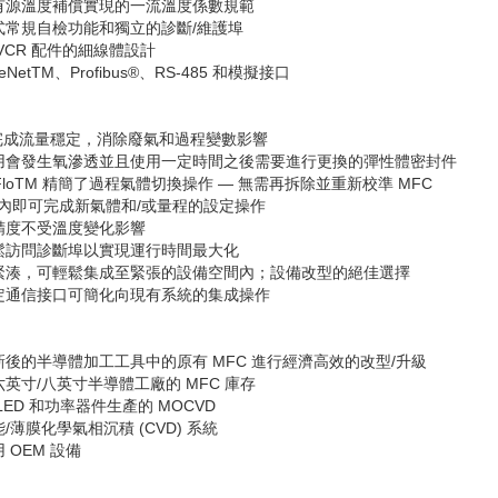
過有源溫度補償實現的一流溫度係數規範
嵌式常規自檢功能和獨立的診斷
/
維護埠
VCR
配件的細線體設計
ceNetTM
、
Profibus®
、
RS-485
和模擬接口
完成流量穩定，消除廢氣和過程變數影響
採用會發生氧滲透並且使用一定時間之後需要進行更換的彈性體密封件
iFloTM
精簡了過程氣體切換操作
—
無需再拆除並重新校準
MFC
內即可完成新氣體和
/
或量程的設定操作
量精度不受溫度變化影響
輕鬆訪問診斷埠以實現運行時間最大化
格緊湊，可輕鬆集成至緊張的設備空間內；設備改型的絕佳選擇
協定通信接口可簡化向現有系統的集成操作
翻新後的半導體加工工具中的原有
MFC
進行經濟高效的改型
/
升級
六英寸
/
八英寸半導體工廠的
MFC
庫存
LED
和功率器件生產的
MOCVD
能
/
薄膜化學氣相沉積
(CVD)
系統
用
OEM
設備