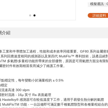
模擬通訊
: 
詳細資料
關介紹
多工業和半導體加工過程，性能和成本效率同樣重要。
GF80
系列金屬密
0
系列回應速度相同的感測器以及第四代
MultiFlo™
專利技術，該產品絕
loTM
多氣體
/
多量程功能所帶來的全部優勢，原因是可用氣體方面沒有限
屬密封件有效期相當長而減少了維護工作量。
期零點穩定性，每年變動小於滿量程的
± 0.5%
內穩定
量程流速高達
300 slpm
金屬密封流路
- 16µ
英寸
Ra
表面處理
蝕
Hastelloy®
感測器可在較低溫度下工作，適用于易發生熱分解的氣體
程
MultiFloTM
功能
-
一台設備即可滿足數千種氣體類型和各種量程組合的