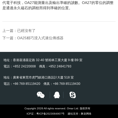
代電子科技，
OA27
能測量出及輸出準確的讀數。
OA27
的零位的調整
是通過永久磁石的調校而得到準確的位置。
上一篇：已經沒有了
下一篇：
OA25精巧浸入式液位傳感器
地址：香港葵涌葵定路 32-40 號裕林工業大廈 9 樓 B9 室
電話：+852 24220008 傳真：+852 24841793
地址：廣東省東莞市虎門鎮港口路設計大廈 518 室
電話：+86 769 85119420 傳真：+86 769 85119430
Copyright 2026 All rights reserved. Omar Ltd. 版权所有
ICP证：
粤ICP备2023084907号
建站支持：
舞龙网络