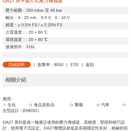
OA27 齊平膜片式壓力傳感器
壓力範圍：
250 mbar
至
40 bar
輸出：
4 - 20 mA
、
0-5 V
、
0 - 10 V
精度：±
0.5% FS /
±
0.25% FS
介質溫度：
- 20 + 80
℃
環境溫度：
- 20 + 80
℃
接液部件：
316L
詳細資料
|
點擊率：8550
|
打印
|
返回
相關介紹
應用
:
☆
生化
☆
食品及飲品
☆
醫藥
☆
汽車
☆
生型設計（
EHEDG
）
OA27
系列是為一種廣泛使用的壓力傳感器，高精度，堅固和精巧設
計，使用電子式設定。
OA27
整體誤差低及長期穩定性良好，精確的現