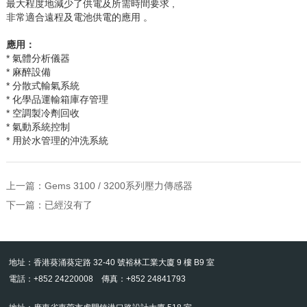
最大程度地減少了供電及所需時間
要求 ,
非常適合遠程及電池供電的應用 。
應用：
* 氣體分析儀器
* 麻醉設備
* 分散式輸氣系統
* 化學品運輸箱庫存管理
* 空調製冷劑回收
* 氣動系統控制
* 用於水管理的沖洗系統
上一篇：
Gems 3100 / 3200系列壓力傳感器
下一篇：已經沒有了
地址：香港葵涌葵定路 32-40 號裕林工業大廈 9 樓 B9 室
電話：+852 24220008 傳真：+852 24841793