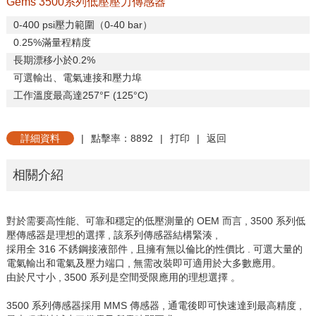
Gems 3500系列低壓壓力傳感器
0-400 psi
壓力範圍（
0-40 bar
）
0.25%
滿量程精度
長期漂移小於
0.2%
可選輸出、電氣連接和壓力埠
工作溫度最高達
257°F (125°C)
詳細資料
|
點擊率：8892
|
打印
|
返回
相關介紹
對於需要高性能、可靠和穩定的低壓測量的
OEM 而言 , 3500 系列低
壓傳感器是理想的選
擇 , 該系列傳感器結構緊湊 ,
採用全 316 不銹
鋼接液部件 , 且擁有無以倫比的性價比 . 可選
大量的
電氣輸出和電氣及壓力端口 , 無需改裝
即可適用於大多數應用。
由於尺寸小 , 3500 系
列是空間受限應用的理想選擇 。
3500 系列傳
感器採用 MMS 傳感器 , 通電後即可快速達到
最高精度 ,