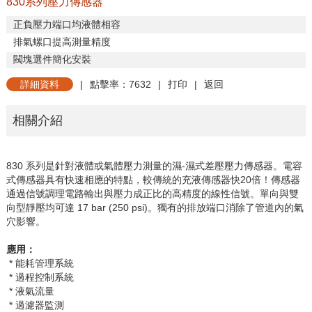
830系列壓力傳感器
正負壓力端口均液體相容
排氣螺口提高測量精度
閥塊選件簡化安裝
詳細資料
|
點擊率：7632
|
打印
|
返回
相關介紹
830
系列是針對液體或氣體壓力測量的濕
-
濕式差壓壓力傳感器。電容
式傳感器具有快速相應的特點，較傳統的充液傳感器快
20
倍！傳感器
通過信號調理電路輸出與壓力成正比的高精度的線性信號。單向與雙
向型靜壓均可達
17 bar (250 psi)
。獨有的排放端口消除了管道內的氣
穴影響。
應用：
* 能耗管理系統
* 過程控制系統
* 液氣流量
* 過濾器監測