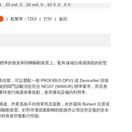
4
…
20 mA, 0
…
20 mA, 0
…
10 V, 0
…
5 V
|
點擊率：7253
|
打印
|
返回
標準的推進和回轉驅動裝置上。配有遠端位移感測器的款型
準信號，可以選配一個
PROFIBUS DPV1
或
DeviceNet
現場
號的閥門診斷消息符合
NE107 (NAMUR)
標準要求，而且會
要時進行維護保養規劃，進而優化設備的利用率。
構成。作業系統不但簡單而且直觀，此外還與
Bürkert
位置或
動驅動裝置。針對停電或氣動輔助能源停止情況所定義的安全
好的有效空氣動力性能。