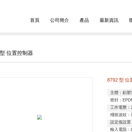
首頁
公司簡介
產品
最新資訊
2 型 位置控制器
8792 型 
主體：鋁塑
密封：
EPD
工作電壓：
殘留波紋：
設定值設置
輸入電阻：