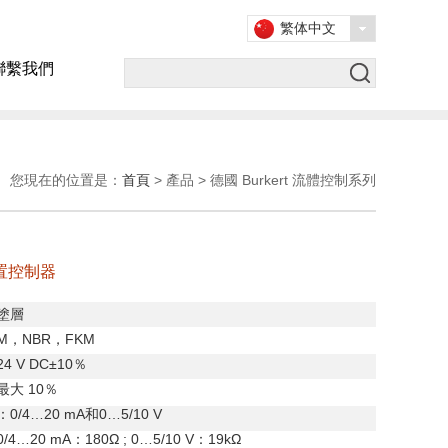
繁体中文
聯繫我們
您現在的位置是：
首頁
> 產品 > 德國 Burkert 流體控制系列
位置控制器
塗層
M
，
NBR
，
FKM
24 V DC
±
10
％
最大
10
％
：
0/4
…
20 mA
和
0
…
5/10 V
0/4
…
20 mA
：
180Ω ; 0
…
5/10 V
：
19kΩ