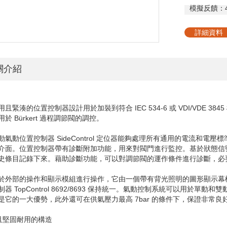
模擬反饋：
詳細資料
關介紹
用且緊湊的位置控制器設計用於加裝到符合
IEC 534-6
或
VDI/VDE 3845
用於
Bürkert
過程調節閥的調控。
動氣動位置控制器
SideControl
定位器能夠處理所有通用的電流和電壓標
介面。位置控制器帶有診斷附加功能，用來對閥門進行監控。基於狀態信
史條目記錄下來。藉助診斷功能，可以對調節閥的運作條件進行診斷，必
於外部的操作和顯示模組進行操作，它由一個帶有背光照明的圖形顯示幕
制器
TopControl 8692/8693
保持統一。氣動控制系統可以用於單動和雙
是它的一大優勢，此外還可在供氣壓力最高
7bar
的條件下，保證非常良
湊且堅固耐用的構造