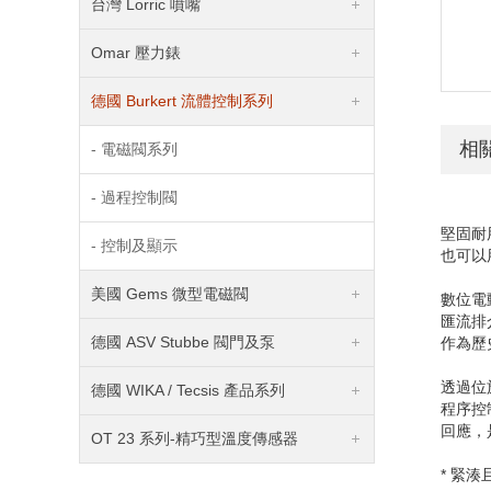
台灣 Lorric 噴嘴
Omar 壓力錶
德國 Burkert 流體控制系列
相
- 電磁閥系列
- 過程控制閥
堅固耐
- 控制及顯示
也可以
美國 Gems 微型電磁閥
數位電
匯流排
德國 ASV Stubbe 閥門及泵
作為歷
透過位
德國 WIKA / Tecsis 產品系列
程序控
回應，
OT 23 系列-精巧型溫度傳感器
* 緊