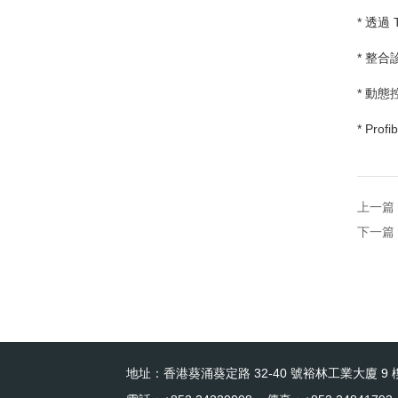
* 透過
* 整
* 動
* Prof
上一篇
下一篇
地址：香港葵涌葵定路 32-40 號裕林工業大廈 9 樓