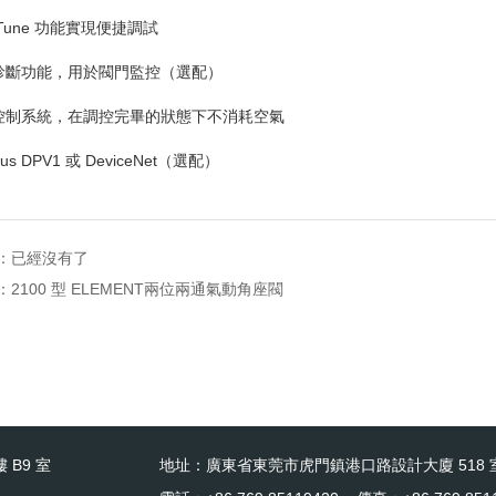
Tune
功能實現便捷調試
合診斷功能，用於閥門監控（選配）
態控制系統，在調控完畢的狀態下不消耗空氣
ibus DPV1
或
DeviceNet
（選配）
：已經沒有了
：
2100 型 ELEMENT兩位兩通氣動角座閥
 B9 室
地址：廣東省東莞市虎門鎮港口路設計大廈 518 