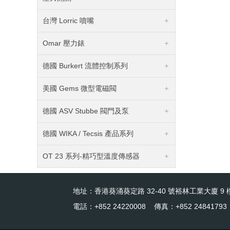
台灣 Lorric 噴嘴
Omar 壓力錶
德國 Burkert 流體控制系列
美國 Gems 微型電磁閥
德國 ASV Stubbe 閥門及泵
德國 WIKA / Tecsis 產品系列
OT 23 系列-精巧型溫度傳感器
地址：香港葵涌葵定路 32-40 號裕林工業大廈 9 樓
電話：+852 24220008 傳真：+852 24841793