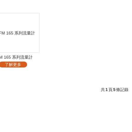
M 165 系列流量計
了解更多
共
1
頁
5
條記錄