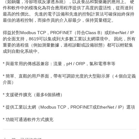
（如鍋爐，冷卻塔或反滲透系統），以及食品和製藥廠的應用上。
硬
件和軟件中的模塊化為符合應用程序提供了高度的靈活性，從而達到
最高的性價比。
先進的電子設備和先進的控制計算法可確保始終保持
最佳的過程控制，而操作員的介入卻最少，保持質量穩定。
得益於對
Modbus TCP
，
PROFINET
（符合
Class B
）或
EtherNet / IP
的全面支持，
8619
可以集成到大多數工業以太網環境中。
因此，所有
重要的過程值（例如測量數據，過程診斷或設備狀態）都可以輕鬆集
成到自動化系統中。
* 與最常用的傳感器兼容：流量，
pH / ORP
，氯和電導率等
* 簡單、直觀的用戶界面，帶有可調節光度的大型顯示屏（４個自定義
介面）
* 支援硬件擴充（最多
6
個插槽）
* 提供工業以太網（
Modbus TCP
，
PROFINET
或
EtherNet / IP
）選項
* 功能可通過軟件方式擴充