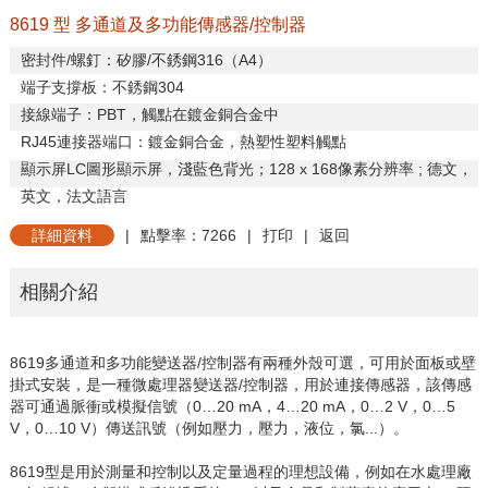
8619 型 多通道及多功能傳感器/控制器
密封件
/
螺釘：矽膠
/
不銹鋼
316
（
A4
）
端子支撐板：不銹鋼
304
接線端子：
PBT
，觸點在鍍金銅合金中
RJ45
連接器端口：鍍金銅合金，熱塑性塑料觸點
顯示屏
LC
圖形顯示屏，淺藍色背光；
128 x 168
像素分辨率
;
德文，
英文，法文
語言
詳細資料
|
點擊率：7266
|
打印
|
返回
相關介紹
8619
多通道和多功能變送器
/
控制器有兩種外殼可選，可用於面板或壁
掛式安裝，是一種微處理器變送器
/
控制器，用於連接傳感器，該傳感
器可通過脈衝或模擬信號（
0
…
20 mA
，
4
…
20 mA
，
0
…
2 V
，
0
…
5
V
，
0
…
10 V
）傳送訊號（例如壓力，壓力，液位，氯
...
）。
8619
型是用於測量和控制以及定量過程的理想設備，例如在水處理廠