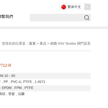
繁体中文
聯繫我們
您現在的位置是：
首頁
> 產品 > 德國 ASV Stubbe 閥門及泵
712-R
DN 10 - 50
 , PP , PVC-U, PTFE , 1.4571
: EPDM , FPM , PTFE
插頭
,
管套
,
法蘭