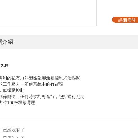
詳細資料
關介紹
12-R
得專利的強有力熱塑性塑膠活塞控制式泄壓閥
定的工作壓力，即使系統中的有背壓
續，低振動控制
力調節簡便，任何時候均可進行，包括運行期間
力時
100%
釋放背壓
：已經沒有了