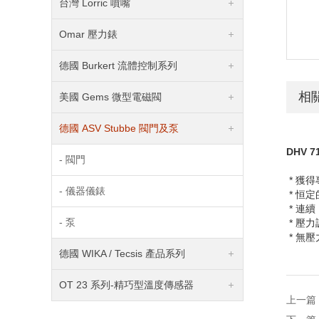
台灣 Lorric 噴嘴
Omar 壓力錶
德國 Burkert 流體控制系列
相
美國 Gems 微型電磁閥
德國 ASV Stubbe 閥門及泵
DHV 7
- 閥門
* 獲
- 儀器儀錶
* 恒
* 連
- 泵
* 壓
* 無壓
德國 WIKA / Tecsis 產品系列
OT 23 系列-精巧型溫度傳感器
上一篇