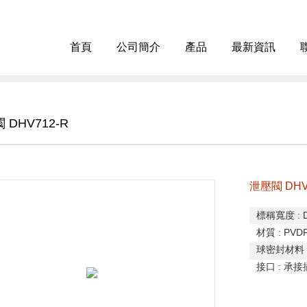
首頁
公司簡介
產品
最新資訊
 DHV712-R
泄壓閥 DHV
標稱寬度
: 
材質
: PVDF
球密封材料
接口
:
承接