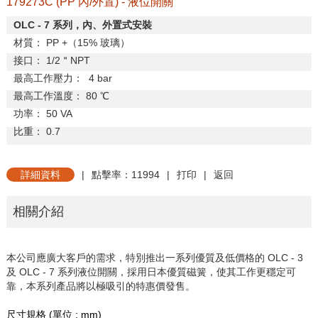
179273C (PP 內/外置) - 液位開關
OLC - 7
系列，內、外置式安裝
材
質：
PP +
（
15%
玻璃）
接
口：
1/2
＂
NPT
最高工作壓力：
4 bar
最高工作溫度：
80
℃
功
率：
50 VA
比
重：
0.7
詳細資料
|
點擊率：11994
|
打印
|
返回
相關介紹
本公司應廣大客戶的需求，特別推出一系列優質及低價格的 OLC - 3
及 OLC - 7 系列液位開關，採用日本優質磁簧，使其工作更穩定可
靠，本系列產品將以極吸引的特惠價發售。
尺寸規格
(
單位
: mm)