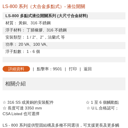
LS-800 系列（大合金多點式）- 液位開關
LS-800
多點式液位開關系列
(
大尺寸合金材料
)
材質：
黃銅、
316
不銹鋼
浮子材料：
丁腈橡膠、
316
不銹鋼
安裝類型：
1 / 2
“、
2
”，法蘭式
等
功率：
20 VA
、
100 VA
、
浮子點數：
1 - 6
個
詳細資料
|
點擊率：9501
|
打印
|
返回
相關介紹
☆ 316 SS 或黃銅的安裝配件 ☆ 1 至 6 個觸動點
☆ 長度可達 3350 mm ☆ U.L.合格認可；
CSA Listed 也可選擇
LS - 800 系列提供堅固結構及多種不同選項，可支援更長及更多觸