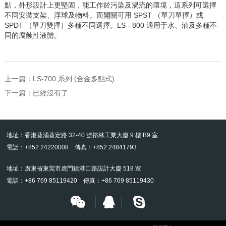
點，外形設計上更堅固，能工作於污染及渦流的環境，這系列可選擇
不同安裝支架、浮球及物料。而開關可用 SPST （單刀單擇）或
SPDT （單刀雙擇）多種不同選擇。LS - 800 適用于水、油及多種不
同的腐蝕性液體。
上一篇：
LS-700 系列 (合金多點式)
下一篇：已經沒有了
地址：香港葵涌葵定路 32-40 號裕林工業大廈 9 樓 B9 室
電話：+852 24220008 傳真：+852 24841793
地址：廣東省東莞市虎門鎮港口路設計大廈 518 室
電話：+86 769 85119420 傳真：+86 769 85119430