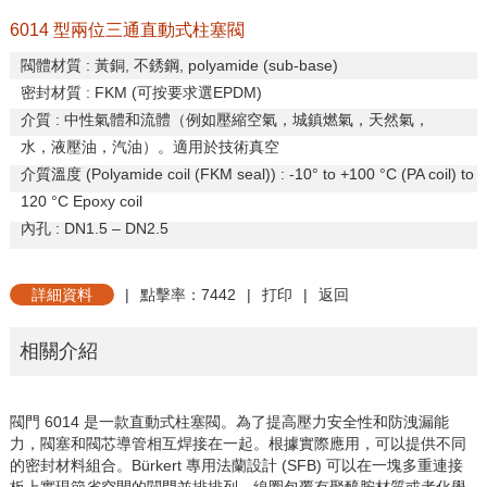
6014 型兩位三通直動式柱塞閥
閥體材質
:
黃銅
,
不銹鋼
, polyamide (sub-base)
密封材質
: FKM (
可按要求選
EPDM)
介質
:
中性氣體和流體（例如壓縮空氣，城鎮燃氣，天然氣，
水，液壓油，汽油）。適用於技術真空
介質溫度
(Polyamide coil (FKM seal)) : -10
°
to +100
°
C (PA coil) to
120 °C Epoxy coil
內孔
: DN1.5
–
DN2.5
詳細資料
|
點擊率：7442
|
打印
|
返回
相關介紹
閥門
6014
是一款直動式柱塞閥。為了提高壓力安全性和防洩漏能
力，閥塞和閥芯導管相互焊接在一起。根據實際應用，可以提供不同
的密封材料組合。
Bürkert
專用法蘭設計
(SFB)
可以在一塊多重連接
板上實現節省空間的閥門並排排列。線圈包覆有聚醯胺材質或者化學