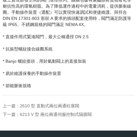
耐抗性高的環氧樹脂。為了降低運作過程中的電量消耗，提供脈衝線
圈。手動操作裝置（選配）可以實現快速調試和便捷維護。與符合
DIN EN 17301-803
形狀
A
要求的插頭配套使用時，閥門滿足防護等
級
IP65
。不銹鋼規格的閥門滿足
NEMA 4X
。
* 直接作用式緊湊閥門，最大公稱通徑
DN 2.5
* 抗振型螺紋接合線圈系統
* Banjo
螺紋接頭，用於氣動閥上的直接加裝
* 易於維護保養的手動操作裝置
* 節能脈衝規格
上一篇：
2610 型 直動式兩位兩通柱塞閥
下一篇：
6213 V 型 兩位兩通伺服控制式隔膜閥