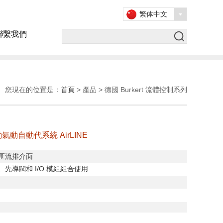
繁体中文
聯繫我們
您現在的位置是：
首頁
> 產品 > 德國 Burkert 流體控制系列
動氣動自動代系統 AirLINE
匯流排介面
、先導閥和
I/O
模組組合使用