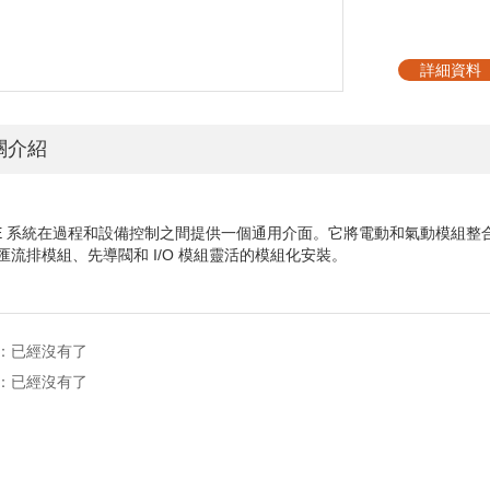
詳細資料
關介紹
E
系統在過程和設備控制之間提供一個通用介面。它將電動和氣動模組整
匯流排模組、先導閥和
I/O
模組靈活的模組化安裝。
：已經沒有了
：已經沒有了