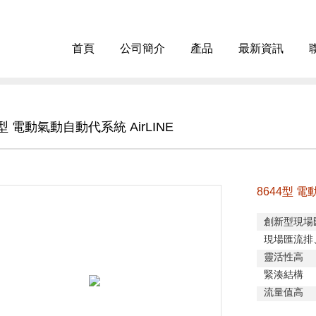
首頁
公司簡介
產品
最新資訊
4型 電動氣動自動代系統 AirLINE
8644型 電
創新型現場
現場匯流排
靈活性高
緊湊結構
流量值高