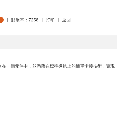
|
點擊率：7258
|
打印
|
返回
合在一個元件中，並憑藉在標準導軌上的簡單卡接技術，實現