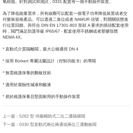
氧樹脂。針對調試和測試，
0331
配套有一個手動操作裝置。
為了降低能量需求，所有線圈可以配套一個電子功率降低裝置或者交
付脈衝規格產品。可以透過二進位或者
NAMUR
信號，對開關狀態進
行位置回饋。與符合
DIN EN 17301-803
形狀
A
要求的插頭配套使用
時，閥門滿足防護等級
IP65/67 -
配套使用不銹鋼或者塑膠殼體
NEMA 4X
。
* 直動式介質隔離閥，最大公稱通徑
DN 4
* 採用
Bürkert
專屬法蘭設計（控制功能
B
）的導閥
* 無需維護保養的翻板技術
* 適用於腐蝕性堿液和酸液
* 易於維護保養且堅固耐用的手動操作裝置
上一篇：
5282 型 伺服輔助式二位二通隔膜閥
下一篇：
0330 型直動式兩位兩通或兩位三通翻板閥