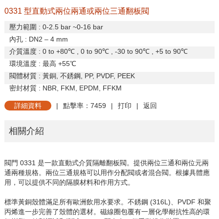
0331 型直動式兩位兩通或兩位三通翻板閥
壓力範圍
: 0-2.5 bar ~0-16 bar
內孔
: DN2 – 4 mm
介質溫度
: 0 to +80
℃
, 0 to 90
℃
, -30 to 90
℃
, +5 to 90
℃
環境溫度
:
最高
+55
℃
閥體材質
:
黃銅
,
不銹鋼
, PP, PVDF, PEEK
密封材質
: NBR, FKM, EPDM, FFKM
詳細資料
|
點擊率：7459
|
打印
|
返回
相關介紹
閥門
0331
是一款直動式介質隔離翻板閥。提供兩位三通和兩位元兩
通兩種規格。兩位三通規格可以用作分配閥或者混合閥。根據具體應
用，可以提供不同的隔膜材料和作用方式。
標準黃銅殼體滿足所有歐洲飲用水要求。不銹鋼
(316L)
、
PVDF
和聚
丙烯進一步完善了殼體的選材。磁線圈包覆有一層化學耐抗性高的環