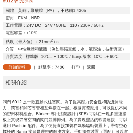
6012型 先導閥
閥體：黃銅，聚酰胺（
PA
），不銹鋼
1.4305
密封：
FKM
，
NBR
工作電壓：
24V DC
，
24V / 50Hz
，
110 / 230V / 50Hz
電壓容差：±
10
％
2
粘度（最大值）：
21mm
/ s
介質：中性氣體和液體（例如壓縮空氣，水，液壓油，技術真空）
介質溫度
:
標準版
-10
℃…
+ 100
℃
/ Banjo
版本
-10
℃…
+ 60
℃
詳細資料
|
點擊率：7486
|
打印
|
返回
相關介紹
閥門
6012
是一款直動式柱塞閥。為了提高壓力安全性和防洩漏能
力，閥塞和閥芯導管相互焊接在一起。根據實際應用，可以提供不同
的密封材料組合。
Bürkert
專用法蘭設計
(SFB)
可以在一塊多重連接
板上實現節省空間的閥門並排排列。為了實現靈活的軟管連接，可以
選用
Push-in
配件。為了便捷直接加裝在氣動驅動裝置上，帶有空心
螺栓的
Banjo
接頭是理想的解決方案。手動操作裝置（選配）可以實