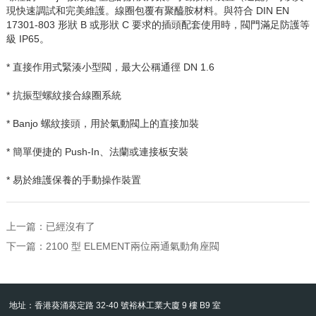
現快速調試和完美維護。線圈包覆有聚醯胺材料。與符合
DIN EN
17301-803
形狀
B
或形狀
C
要求的插頭配套使用時，閥門滿足防護等
級
IP65
。
* 直接作用式緊湊小型閥，最大公稱通徑
DN 1.6
* 抗振型螺紋接合線圈系統
* Banjo
螺紋接頭，用於氣動閥上的直接加裝
* 簡單便捷的
Push-In
、法蘭或連接板安裝
* 易於維護保養的手動操作裝置
上一篇：已經沒有了
下一篇：
2100 型 ELEMENT兩位兩通氣動角座閥
地址：香港葵涌葵定路 32-40 號裕林工業大廈 9 樓 B9 室