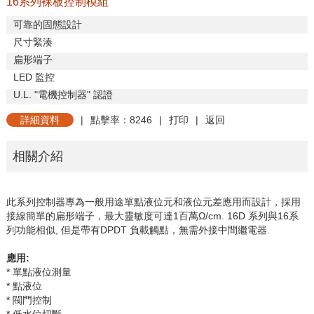
16系列裸板控制模組
可靠的固態設計
尺寸緊湊
扁形端子
LED
監控
U.L. "
電機控制器
"
認證
詳細資料
|
點擊率：8246
|
打印
|
返回
相關介紹
此系列控制器專為一般用途單點液位元和液位元差應用而設計，採用
接線簡單的扁形端子，最大靈敏度可達
1
百萬Ω
/cm.
16D
系列與
16
系
列功能相似
,
但是帶有
DPDT
負載觸點，無需外接中間繼電器
.
應用
:
* 單點液位測量
* 點液位
* 閥門控制
* 低水位切斷