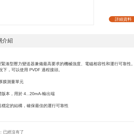
詳細資料
關介紹
型緊湊型壓力變送器兼備最高要求的機械強度、電磁相容性和運行可靠性
況下，可以使用
PVDF
過程接頭。
厚膜測量單元
導體版本，用於
4...20mA-
輸出端
湊且穩定的結構，確保最佳的運行可靠性
：已經沒有了