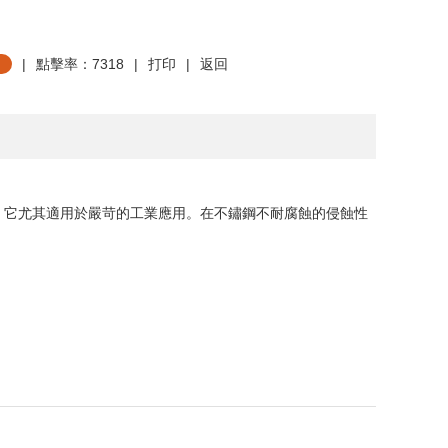
|
點擊率：7318
|
打印
|
返回
。它尤其適用於嚴苛的工業應用。在不鏽鋼不耐腐蝕的侵蝕性