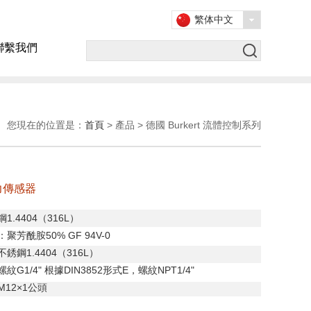
繁体中文
聯繫我們
您現在的位置是：
首頁
> 產品 > 德國 Burkert 流體控制系列
壓力傳感器
鋼
1.4404
（
316L
）
：聚芳酰胺
50% GF 94V-0
不銹鋼
1.4404
（
316L
）
螺紋
G1/4"
根據
DIN3852
形式
E
，螺紋
NPT1/4"
M12
×
1
公頭