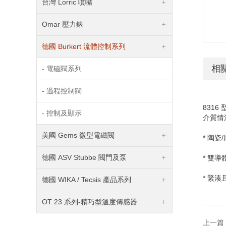
台灣 Lorric 噴嘴
Omar 壓力錶
德國 Burkert 流體控制系列
相
- 電磁閥系列
- 過程控制閥
8316
- 控制及顯示
介質情
美國 Gems 微型電磁閥
* 陶瓷
/
德國 ASV Stubbe 閥門及泵
* 雙
* 緊
德國 WIKA / Tecsis 產品系列
OT 23 系列-精巧型溫度傳感器
上一篇