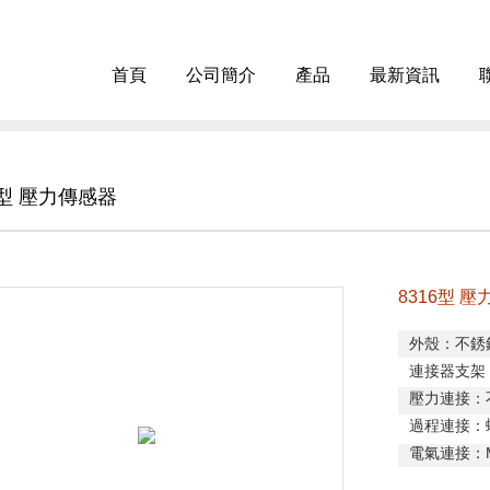
首頁
公司簡介
產品
最新資訊
6型 壓力傳感器
8316型 
外殼：不銹
連接器支架
壓力連接：
過程連接：
電氣連接：