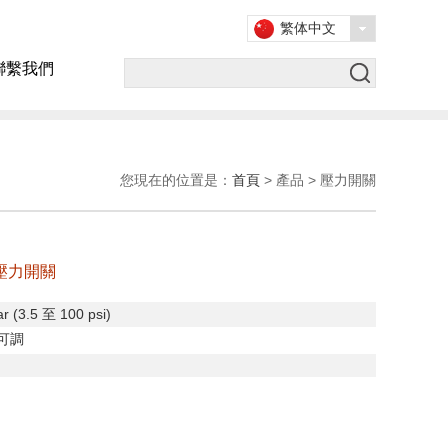
繁体中文
聯繫我們
您現在的位置是：
首頁
> 產品 > 壓力開關
列壓力開關
r (3.5
至
100 psi)
可調