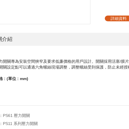
詳細資料
關介紹
力開關專為安裝空間狹窄及要求低廉價格的用戶設計。開關採用活塞
/
膜片
開關設定點可以通過六角螺絲現場調整，調整螺絲受到保護，防止未經授
格
: (
單位
: mm)
：
PS61 壓力開關
：
PS11 系列壓力開關