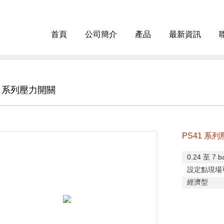
首頁
公司簡介
產品
最新資訊
1 系列壓力開關
PS41 系
0.24
至
7 ba
設定點現場
經濟型