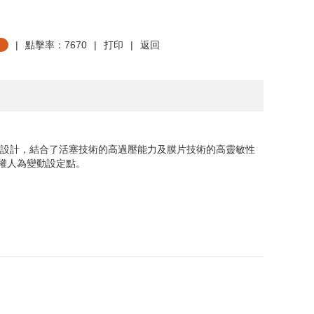
|
點擊率：7670
|
打印
|
返回
設計，結合了活塞技術的高過壓能力及膜片技術的高靈敏性
權人為變動設定點。